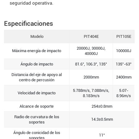
seguridad operativa.
Especificaciones
Modelo
PIT404E
PIT105E
20000J, 30000J,
Máxima energía de impacto
100000J
40000J
Ángulo de impacto
81.6°, 106.3°, 135°
135°-63°
Distancia del eje de apoyo al
2000mm
2400mm
centro de percusión
5.788m/s, 7.088m/s,
5.07-
Velocidad de impacto
8.183m/s
8.96m/s
Alcance de soporte
254±0.8mm
Radio de curvatura de los
14.3±0.5mm
soportes
Ángulo de conicidad de los
11°
soportes