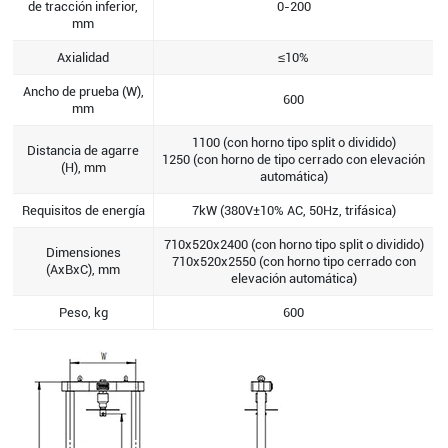
de tracción inferior,
0-200
mm
Axialidad
≤10%
Ancho de prueba (W),
600
mm
1100 (con horno tipo split o dividido)
Distancia de agarre
1250 (con horno de tipo cerrado con elevación
(H), mm
automática)
Requisitos de energía
7kW (380V±10% AC, 50Hz, trifásica)
710x520x2400 (con horno tipo split o dividido)
Dimensiones
710x520x2550 (con horno tipo cerrado con
(AxBxC), mm
elevación automática)
Peso, kg
600