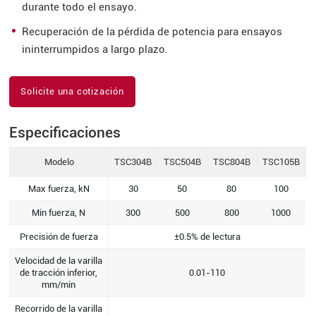
durante todo el ensayo.
Recuperación de la pérdida de potencia para ensayos
ininterrumpidos a largo plazo.
Solicite una cotización
Especificaciones
Modelo
TSC304B
TSC504B
TSC804B
TSC105B
Max fuerza, kN
30
50
80
100
Min fuerza, N
300
500
800
1000
Precisión de fuerza
±0.5% de lectura
Velocidad de la varilla
de tracción inferior,
0.01-110
mm/min
Recorrido de la varilla