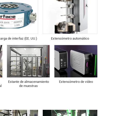
arga de interfaz (EE. UU.)
Extensómetro automático
Estante de almacenamiento
Extensómetro de vídeo
al
de muestras