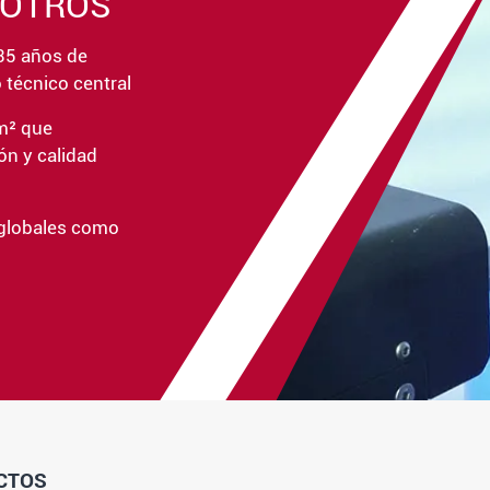
SOTROS
35 años de
 técnico central
m² que
ón y calidad
globales como
CTOS