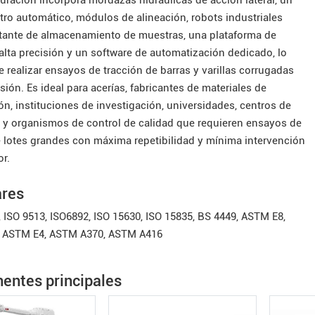
guración incorpora mordazas hidráulicas de acción lateral, un
ro automático, módulos de alineación, robots industriales
tante de almacenamiento de muestras, una plataforma de
 alta precisión y un software de automatización dedicado, lo
 realizar ensayos de tracción de barras y varillas corrugadas
sión. Es ideal para acerías, fabricantes de materiales de
n, instituciones de investigación, universidades, centros de
 y organismos de control de calidad que requieren ensayos de
e lotes grandes con máxima repetibilidad y mínima intervención
or.
ares
 ISO 9513, ISO6892, ISO 15630, ISO 15835, BS 4449, ASTM E8,
, ASTM E4, ASTM A370, ASTM A416
ntes principales