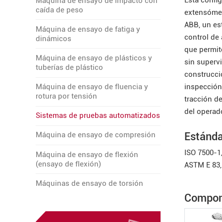
Esta confi
Máquina de ensayo de impacto con
caída de peso
extensómet
ABB, un es
Máquina de ensayo de fatiga y
control de
dinámicos
que permite
Máquina de ensayo de plásticos y
sin supervi
tuberías de plástico
construcció
inspección
Máquina de ensayo de fluencia y
rotura por tensión
tracción d
del operad
Sistemas de pruebas automatizados
Estánd
Máquina de ensayo de compresión
ISO 7500-1,
Máquina de ensayo de flexión
(ensayo de flexión)
ASTM E 83
Máquinas de ensayo de torsión
Compone