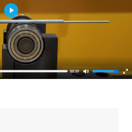
Play
00:20
Mute
Ent
ful