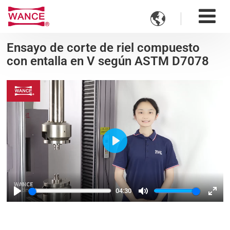

Ensayo de corte de riel compuesto
con entalla en V según ASTM D7078
Play
04:30
Play
Mute
Ente
fulls