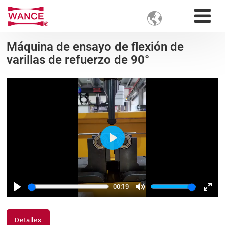

Máquina de ensayo de flexión de
varillas de refuerzo de 90°
Play
00:19
Play
Mute
Ente
fulls
Detalles